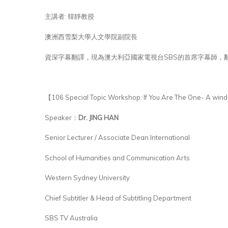
主講者: 韓靜教授
澳洲西雪梨大學人文學院副院長
資深字幕翻譯，現為澳大利亞國家電視台SBS的首席字幕師，
【106 Special Topic Workshop: If You Are The One- A wi
Speaker：
Dr. JING HAN
Senior Lecturer / Associate Dean International
School of Humanities and Communication Arts
Western Sydney University
Chief Subtitler & Head of Subtitling Department
SBS TV Australia