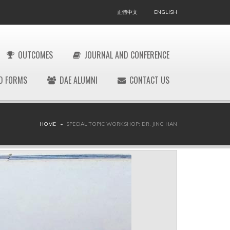
正體中文
ENGLISH
OUTCOMES
JOURNAL AND CONFERENCE
D FORMS
DAE ALUMNI
CONTACT US
HOME
SPECIAL TOPIC WORKSHOP: DR. JING HAN