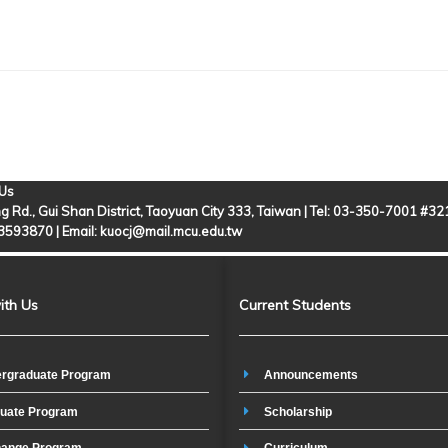
 Us
g Rd., Gui Shan District, Taoyuan City 333, Taiwan | Tel: 03-350-7001 #3
-3593870 |
Email: kuocj@mail.mcu.edu.tw
ith Us
Current Students
rgraduate Program
Announcements
uate Program
Scholarship