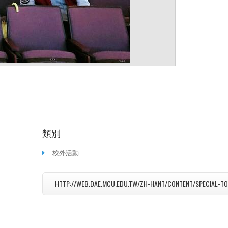
類別
校外活動
HTTP://WEB.DAE.MCU.EDU.TW/ZH-HANT/CONTENT/SPECIAL-T