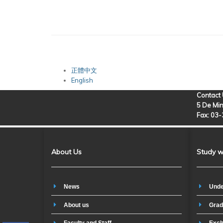
正體中文
English
Contact
5 De Min
Fax: 03
About Us
Study w
News
Unde
About us
Grad