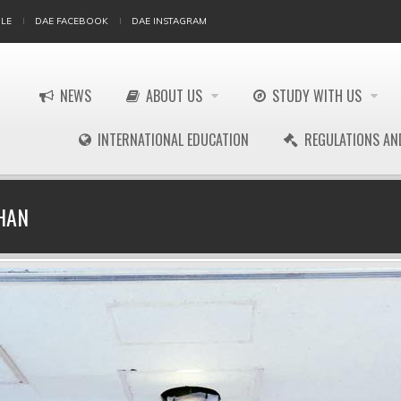
LE
DAE FACEBOOK
DAE INSTAGRAM
NEWS
ABOUT US
STUDY WITH US
INTERNATIONAL EDUCATION
REGULATIONS AN
 HAN