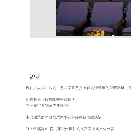
說明
現在人人都在追劇，尤其字幕又是瞭解劇情發展的重要關鍵，
你有想過到底有哪些訣竅嗎？
想一窺字幕翻譯的奧妙嗎?
本次邀請澳洲西雪梨大學的韓靜教授蒞臨演講!
106專題講座: 從【非誠勿擾】的成功看中國文化外譯