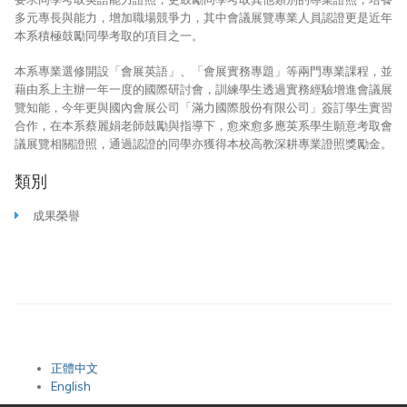
多元專長與能力，增加職場競爭力，其中會議展覽專業人員認證更是近年
本系積極鼓勵同學考取的項目之一。
本系專業選修開設「會展英語」、「會展實務專題」等兩門專業課程，並
藉由系上主辦一年一度的國際研討會，訓練學生透過實務經驗增進會議展
覽知能，今年更與國內會展公司「滿力國際股份有限公司」簽訂學生實習
合作，在本系蔡麗娟老師鼓勵與指導下，愈來愈多應英系學生願意考取會
議展覽相關證照，通過認證的同學亦獲得本校高教深耕專業證照獎勵金。
類別
成果榮譽
正體中文
English