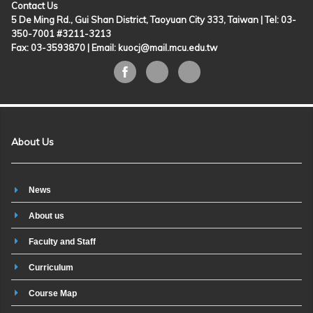
Contact Us
5 De Ming Rd., Gui Shan District, Taoyuan City 333, Taiwan | Tel: 03-
350-7001 #3211-3213
Fax: 03-3593870 |
Email: kuocj@mail.mcu.edu.tw
About Us
News
About us
Faculty and Staff
Curriculum
Course Map