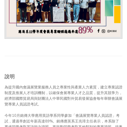
說明
為提升國內會議展覽業服務人員之專業性與產業人力素質，建立專業認證
制度及推展人才培訓機制，以確保會展專業人才之品質，提升其競爭力，
經濟部國際貿易局與財團法人中華民國對外貿易發展協會每年舉辦會議展
覽專業人員認證考試。
今年10月銘傳大學應用英語學系同學參加「會議展覽專業人員認證」考
試，通過率創近年新高達89%。銘傳應英系王兆璋主任表示，本系除了
要求同學考取英語能力證照，更鼓勵同學考取其他類別的專業證照，培養