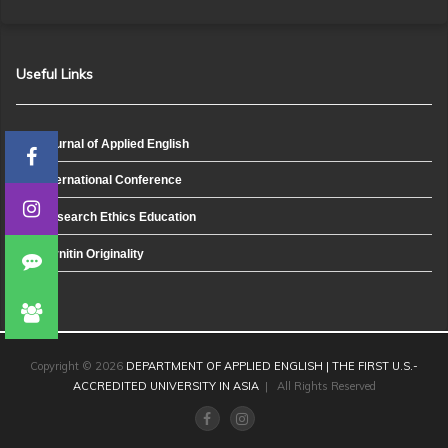
Useful Links
Journal of Applied English
International Conference
Research Ethics Education
Turnitin Originality
Copyright © 2026
DEPARTMENT OF APPLIED ENGLISH | THE FIRST U.S.-
ACCREDITED UNIVERSITY IN ASIA
| All Rights Reserved