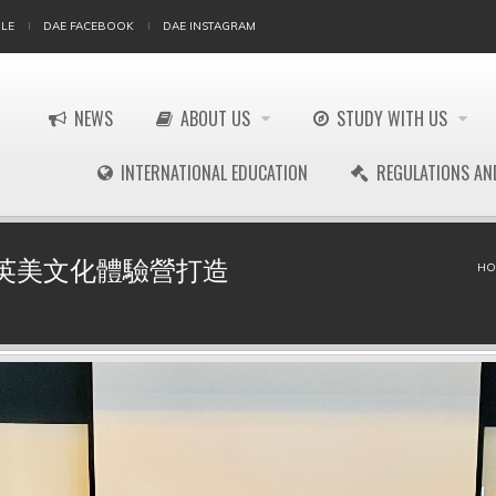
LE
DAE FACEBOOK
DAE INSTAGRAM
NEWS
ABOUT US
STUDY WITH US
INTERNATIONAL EDUCATION
REGULATIONS AN
英美文化體驗營打造
HO