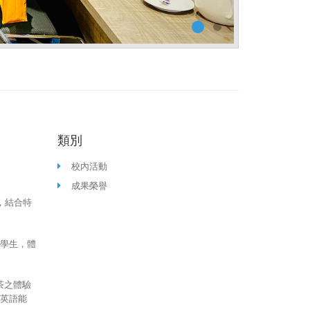
類別
校內活動
成果榮譽
營，結合特
學生，體
茶之體驗
英語能