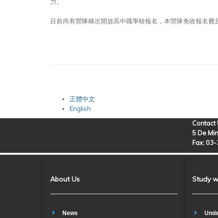
力。
目前尚有營隊梯次開放高中職學校報名，本營隊免收報名費
正體中文
English
Contact
5 De Min
Fax: 03
About Us
Study w
News
Unde