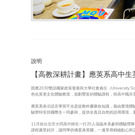
說明
【高教深耕計畫】應英系高中生
因應2030雙語國家政策發展與大學社會責任（University So
色化英美文化體驗教室，規劃豐富的體驗課程，與高中職共
應英系表示語言學習不光是從教科書吸收知識，藉由實境體
驗營特安排國際生一同參與，提供全真且自然的語用環境，
11月份台北市大同高中師生一行25人蒞臨本系參與體驗營
課程廣受好評，讓同學彷彿置身英國，一邊享用精緻點心與