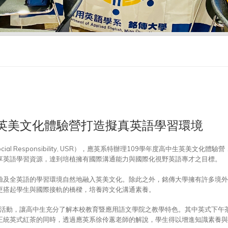
英美文化體驗營打造擬真英語學習環境
cial Responsibility, USR），應英系特辦理109學年度高中生英美文化體驗
享英語學習資源，達到培植擁有國際溝通能力與國際化視野英語專才之目標。
驗及全英語的學習環境自然地融入英美文化。除此之外，銘傳大學擁有許多境外
更搭起學生與國際接軌的橋樑，培養跨文化溝通素養。
隊活動，讓高中生充分了解本校教育暨應用語文學院之教學特色。其中英式下午
正統英式紅茶的同時，透過應英系徐伶蕙老師的解說，學生得以增進知識素養與