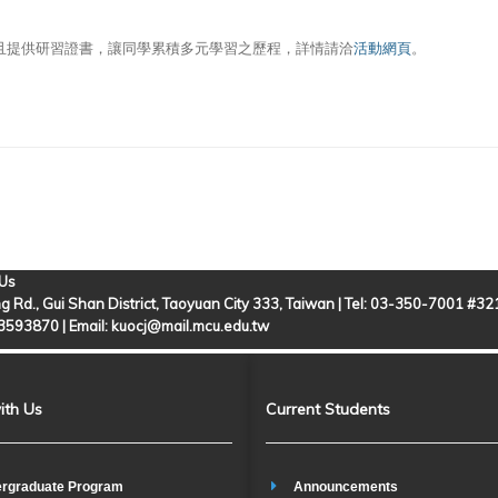
且提供研習證書，讓同學累積多元學習之歷程，詳情請洽
活動網頁
。
 Us
g Rd., Gui Shan District, Taoyuan City 333, Taiwan | Tel: 03-350-7001 #3
-3593870 |
Email: kuocj@mail.mcu.edu.tw
ith Us
Current Students
rgraduate Program
Announcements